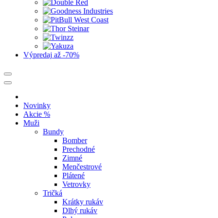
Výpredaj
až -70%
Novinky
Akcie %
Muži
Bundy
Bomber
Prechodné
Zimné
Menčestrové
Plátené
Vetrovky
Tričká
Krátky rukáv
Dlhý rukáv