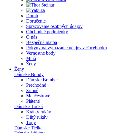
Domů
Doručenie
Spracovanie osobných údajov
Obchodné podmienky
O nás
Bezpečná platba
Pokyny na vymazanie údajov z Facebooku
Vernostné body
Muži
Ženy
Ženy
Dámske Bundy
Dámske Bomber
Prechodné
Zimné
Menčestrové
Plátené
Dámske Tričká
Krátky rukáv
Dlhý rukáv
Topy
Dámske Tielka