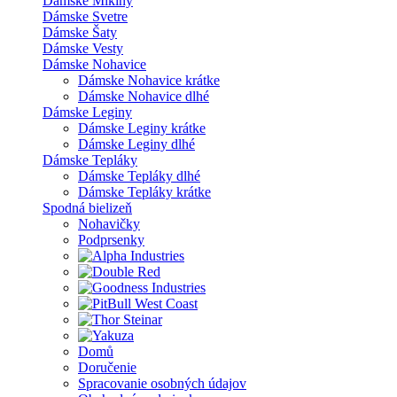
Dámske Mikiny
Dámske Svetre
Dámske Šaty
Dámske Vesty
Dámske Nohavice
Dámske Nohavice krátke
Dámske Nohavice dlhé
Dámske Leginy
Dámske Leginy krátke
Dámske Leginy dlhé
Dámske Tepláky
Dámske Tepláky dlhé
Dámske Tepláky krátke
Spodná bielizeň
Nohavičky
Podprsenky
Domů
Doručenie
Spracovanie osobných údajov