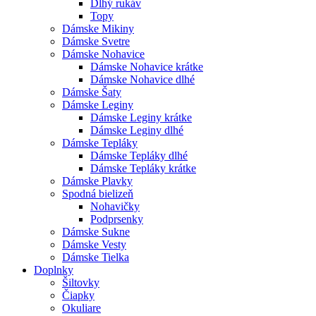
Dlhý rukáv
Topy
Dámske Mikiny
Dámske Svetre
Dámske Nohavice
Dámske Nohavice krátke
Dámske Nohavice dlhé
Dámske Šaty
Dámske Leginy
Dámske Leginy krátke
Dámske Leginy dlhé
Dámske Tepláky
Dámske Tepláky dlhé
Dámske Tepláky krátke
Dámske Plavky
Spodná bielizeň
Nohavičky
Podprsenky
Dámske Sukne
Dámske Vesty
Dámske Tielka
Doplnky
Šiltovky
Čiapky
Okuliare