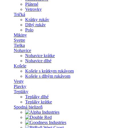
Plátené
Vetrovky
Tričká
Krátky rukáv
Dlhý rukáv
Polo
Mikiny
Svetre
Tielka
Nohavice
Nohavice krátke
Nohavice dlhé
Košele
Košele s krátkym rukávom
Košele s dlhým rukávom
Vesty
Plavky
Tepláky
Tepláky dlhé
Tepláky krátke
Spodná bielizeň