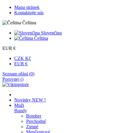
Mapa stránek
Kontaktujte nás
Čeština
Slovenčina
Čeština
EUR €
CZK Kč
EUR €
Seznam přání (
0
)
Porovnej (
)
Novinky
NEW !
Muži
Bundy
Bomber
Prechodné
Zimné
Menčestrové