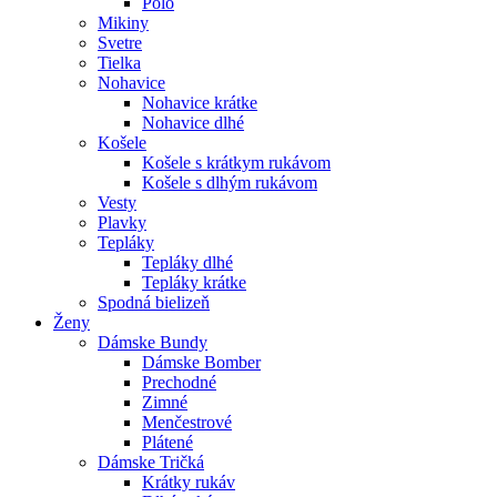
Polo
Mikiny
Svetre
Tielka
Nohavice
Nohavice krátke
Nohavice dlhé
Košele
Košele s krátkym rukávom
Košele s dlhým rukávom
Vesty
Plavky
Tepláky
Tepláky dlhé
Tepláky krátke
Spodná bielizeň
Ženy
Dámske Bundy
Dámske Bomber
Prechodné
Zimné
Menčestrové
Plátené
Dámske Tričká
Krátky rukáv