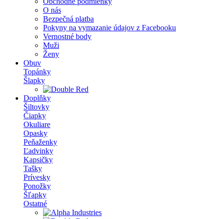
Obchodné podmienky
O nás
Bezpečná platba
Pokyny na vymazanie údajov z Facebooku
Vernostné body
Muži
Ženy
Obuv
Topánky
Šlapky
Doplňky
Šiltovky
Čiapky
Okuliare
Opasky
Peňaženky
Ľadvinky
Kapsičky
Tašky
Prívesky
Ponožky
Šľapky
Ostatné