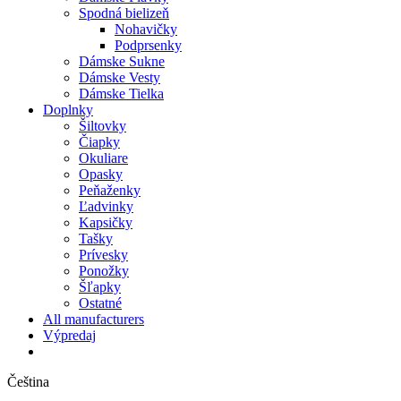
Spodná bielizeň
Nohavičky
Podprsenky
Dámske Sukne
Dámske Vesty
Dámske Tielka
Doplnky
Šiltovky
Čiapky
Okuliare
Opasky
Peňaženky
Ľadvinky
Kapsičky
Tašky
Prívesky
Ponožky
Šľapky
Ostatné
All manufacturers
Výpredaj
Čeština