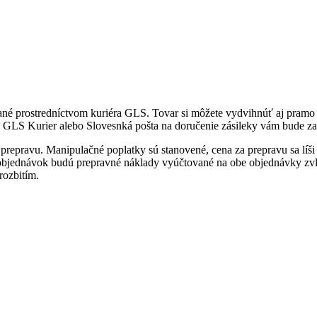
ané prostredníctvom kuriéra GLS. Tovar si môžete vydvihnúť aj pramo 
 GLS Kurier alebo Slovesnká pošta na doručenie zásileky vám bude za
 prepravu. Manipulačné poplatky sú stanovené, cena za prepravu sa líš
 objednávok budú prepravné náklady vyúčtované na obe objednávky zv
rozbitím.