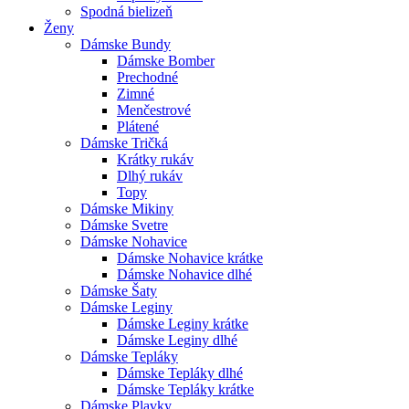
Spodná bielizeň
Ženy
Dámske Bundy
Dámske Bomber
Prechodné
Zimné
Menčestrové
Plátené
Dámske Tričká
Krátky rukáv
Dlhý rukáv
Topy
Dámske Mikiny
Dámske Svetre
Dámske Nohavice
Dámske Nohavice krátke
Dámske Nohavice dlhé
Dámske Šaty
Dámske Leginy
Dámske Leginy krátke
Dámske Leginy dlhé
Dámske Tepláky
Dámske Tepláky dlhé
Dámske Tepláky krátke
Dámske Plavky