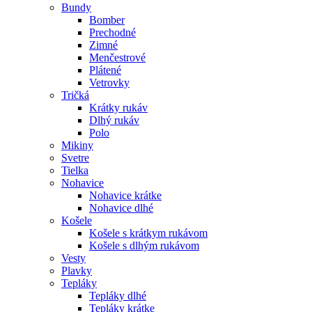
Bundy
Bomber
Prechodné
Zimné
Menčestrové
Plátené
Vetrovky
Tričká
Krátky rukáv
Dlhý rukáv
Polo
Mikiny
Svetre
Tielka
Nohavice
Nohavice krátke
Nohavice dlhé
Košele
Košele s krátkym rukávom
Košele s dlhým rukávom
Vesty
Plavky
Tepláky
Tepláky dlhé
Tepláky krátke