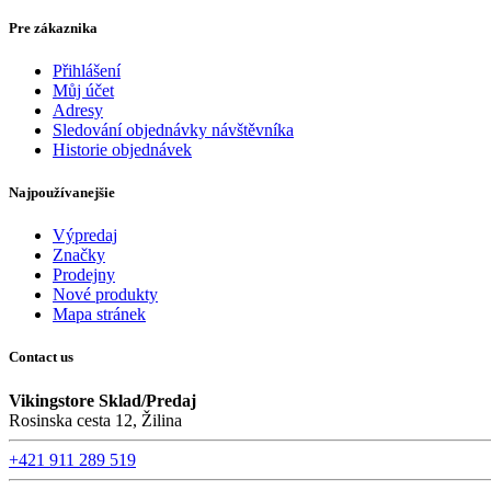
Pre zákaznika
Přihlášení
Můj účet
Adresy
Sledování objednávky návštěvníka
Historie objednávek
Najpoužívanejšie
Výpredaj
Značky
Prodejny
Nové produkty
Mapa stránek
Contact us
Vikingstore Sklad/Predaj
Rosinska cesta 12, Žilina
+421 911 289 519