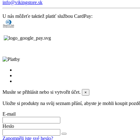
info@vikingstore.sk
U nás môžeťe taktiež platiť službou CardPay:
Musíte se přihlásit nebo si vytvořit účet.
×
Uložte si produkty na svůj seznam přání, abyste je mohli koupit později
E-mail
Heslo
Zapomněli jste své heslo?