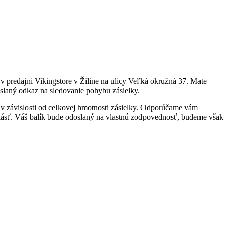
v predajni Vikingstore v Žiline na ulicy Veľká okružná 37. Mate
slaný odkaz na sledovanie pohybu zásielky.
i v závislosti od celkovej hmotnosti zásielky. Odporúčame vám
lásť. Váš balík bude odoslaný na vlastnú zodpovednosť, budeme však