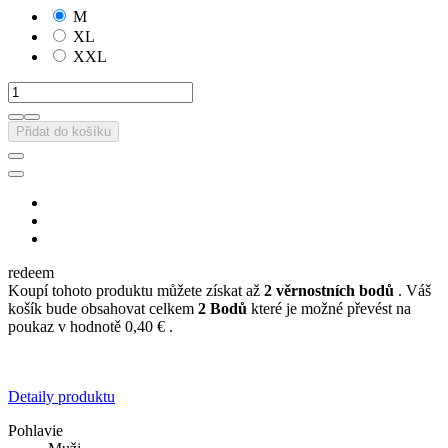
M
XL
XXL
Přidat do košíku
redeem
Koupí tohoto produktu můžete získat až
2
věrnostních bodů
. Váš
košík bude obsahovat celkem
2
Bodů
které je možné převést na
poukaz v hodnotě
0,40 €
.
Detaily produktu
Pohlavie