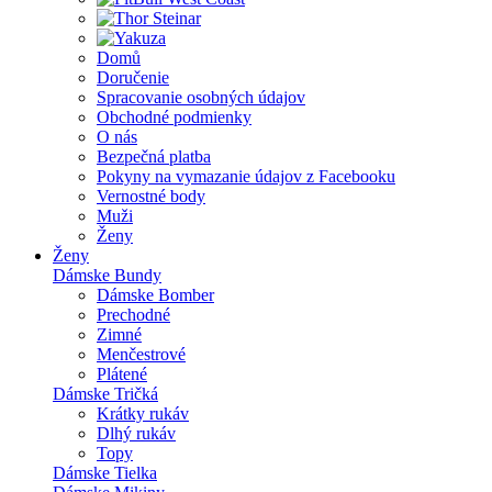
Domů
Doručenie
Spracovanie osobných údajov
Obchodné podmienky
O nás
Bezpečná platba
Pokyny na vymazanie údajov z Facebooku
Vernostné body
Muži
Ženy
Ženy
Dámske Bundy
Dámske Bomber
Prechodné
Zimné
Menčestrové
Plátené
Dámske Tričká
Krátky rukáv
Dlhý rukáv
Topy
Dámske Tielka