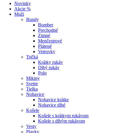
Novinky
Akcie %
Muži
Bundy
Bomber
Prechodné
Zimné
Menčestrové
Plátené
Vetrovky
Tričká
Krátky rukáv
Dlhý rukáv
Polo
Mikiny
Svetre
Tielka
Nohavice
Nohavice krátke
Nohavice dlhé
Košele
Košele s krátkym rukávom
Košele s dlhým rukávom
Vesty
Plavky