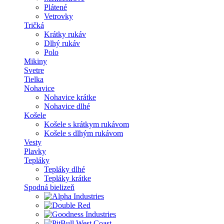
Plátené
Vetrovky
Tričká
Krátky rukáv
Dlhý rukáv
Polo
Mikiny
Svetre
Tielka
Nohavice
Nohavice krátke
Nohavice dlhé
Košele
Košele s krátkym rukávom
Košele s dlhým rukávom
Vesty
Plavky
Tepláky
Tepláky dlhé
Tepláky krátke
Spodná bielizeň