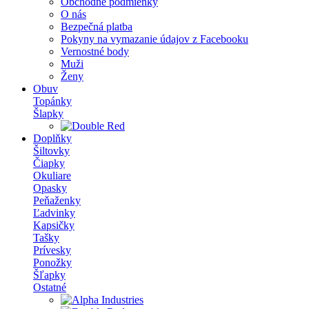
Obchodné podmienky
O nás
Bezpečná platba
Pokyny na vymazanie údajov z Facebooku
Vernostné body
Muži
Ženy
Obuv
Topánky
Šlapky
Doplňky
Šiltovky
Čiapky
Okuliare
Opasky
Peňaženky
Ľadvinky
Kapsičky
Tašky
Prívesky
Ponožky
Šľapky
Ostatné