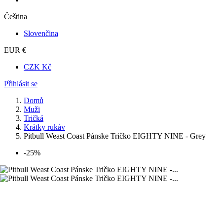
Čeština
Slovenčina
EUR €
CZK Kč
Přihlásit se
Domů
Muži
Tričká
Krátky rukáv
Pitbull Weast Coast Pánske Tričko EIGHTY NINE - Grey
-25%