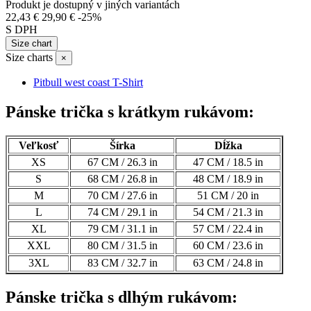
Produkt je dostupný v jiných variantách
22,43 €
29,90 €
-25%
S DPH
Size chart
Size charts
×
Pitbull west coast T-Shirt
Pánske trička s krátkym rukávom:
Veľkosť
Šírka
Dĺžka
XS
67 CM / 26.3 in
47 CM / 18.5 in
S
68 CM / 26.8 in
48 CM / 18.9 in
M
70 CM / 27.6 in
51 CM / 20 in
L
74 CM / 29.1 in
54 CM / 21.3 in
XL
79 CM / 31.1 in
57 CM / 22.4 in
XXL
80 CM / 31.5 in
60 CM / 23.6 in
3XL
83 CM / 32.7 in
63 CM / 24.8 in
Pánske trička s dlhým rukávom: