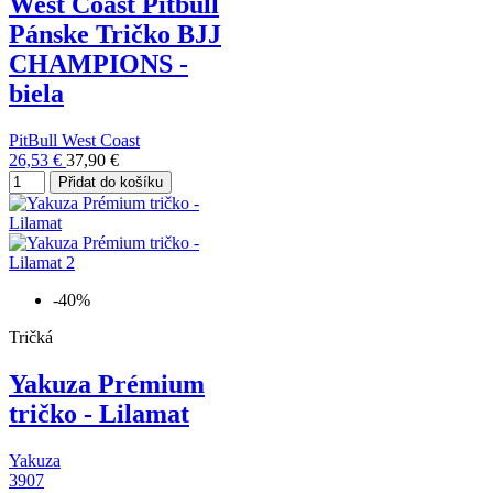
West Coast Pitbull
Pánske Tričko BJJ
CHAMPIONS -
biela
PitBull West Coast
26,53 €
37,90 €
Přidat do košíku
-40%
Tričká
Yakuza Prémium
tričko - Lilamat
Yakuza
3907