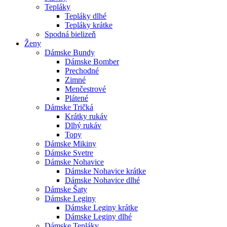
Tepláky
Tepláky dlhé
Tepláky krátke
Spodná bielizeň
Ženy
Dámske Bundy
Dámske Bomber
Prechodné
Zimné
Menčestrové
Plátené
Dámske Tričká
Krátky rukáv
Dlhý rukáv
Topy
Dámske Mikiny
Dámske Svetre
Dámske Nohavice
Dámske Nohavice krátke
Dámske Nohavice dlhé
Dámske Šaty
Dámske Leginy
Dámske Leginy krátke
Dámske Leginy dlhé
Dámske Tepláky