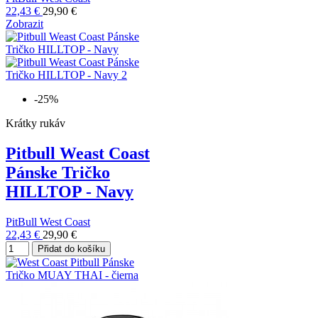
22,43 €
29,90 €
Zobrazit
-25%
Krátky rukáv
Pitbull Weast Coast
Pánske Tričko
HILLTOP - Navy
PitBull West Coast
22,43 €
29,90 €
Přidat do košíku