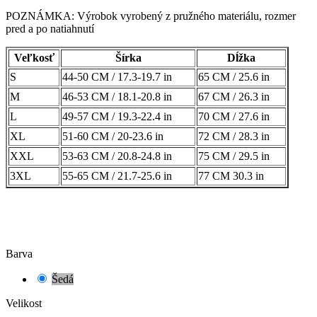
POZNÁMKA: Výrobok vyrobený z pružného materiálu, rozmer
pred a po natiahnutí
Veľkosť
Šírka
Dĺžka
S
44-50 CM / 17.3-19.7 in
65
CM / 25.6 in
M
46-53
CM / 18.1-20.8 in
67
CM / 26.3 in
L
49-57
CM / 19.3-22.4 in
70
CM / 27.6 in
XL
51-60
CM / 20-23.6 in
72
CM / 28.3 in
XXL
53-63
CM / 20.8-24.8 in
75
CM / 29.5 in
3XL
55-65
CM / 21.7-25.6 in
77
CM 30.3 in
Barva
Šedá
Velikost