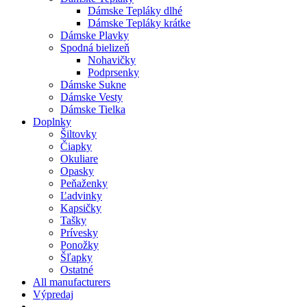
Dámske Tepláky dlhé
Dámske Tepláky krátke
Dámske Plavky
Spodná bielizeň
Nohavičky
Podprsenky
Dámske Sukne
Dámske Vesty
Dámske Tielka
Doplnky
Šiltovky
Čiapky
Okuliare
Opasky
Peňaženky
Ľadvinky
Kapsičky
Tašky
Prívesky
Ponožky
Šľapky
Ostatné
All manufacturers
Výpredaj