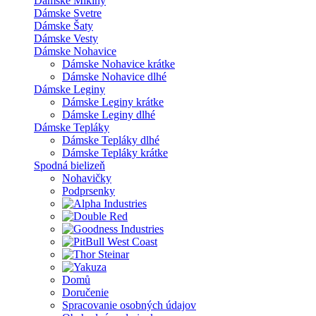
Dámske Mikiny
Dámske Svetre
Dámske Šaty
Dámske Vesty
Dámske Nohavice
Dámske Nohavice krátke
Dámske Nohavice dlhé
Dámske Leginy
Dámske Leginy krátke
Dámske Leginy dlhé
Dámske Tepláky
Dámske Tepláky dlhé
Dámske Tepláky krátke
Spodná bielizeň
Nohavičky
Podprsenky
Domů
Doručenie
Spracovanie osobných údajov