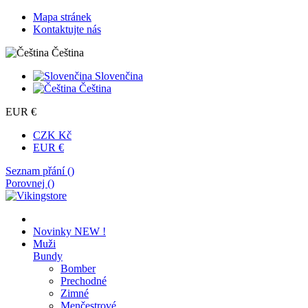
Mapa stránek
Kontaktujte nás
Čeština
Slovenčina
Čeština
EUR €
CZK Kč
EUR €
Seznam přání (
)
Porovnej (
)
Novinky
NEW !
Muži
Bundy
Bomber
Prechodné
Zimné
Menčestrové