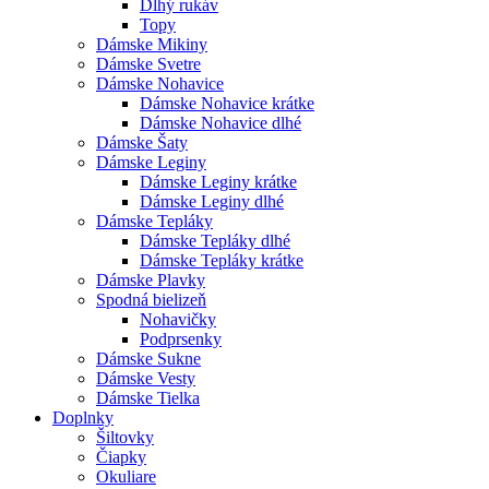
Dlhý rukáv
Topy
Dámske Mikiny
Dámske Svetre
Dámske Nohavice
Dámske Nohavice krátke
Dámske Nohavice dlhé
Dámske Šaty
Dámske Leginy
Dámske Leginy krátke
Dámske Leginy dlhé
Dámske Tepláky
Dámske Tepláky dlhé
Dámske Tepláky krátke
Dámske Plavky
Spodná bielizeň
Nohavičky
Podprsenky
Dámske Sukne
Dámske Vesty
Dámske Tielka
Doplnky
Šiltovky
Čiapky
Okuliare