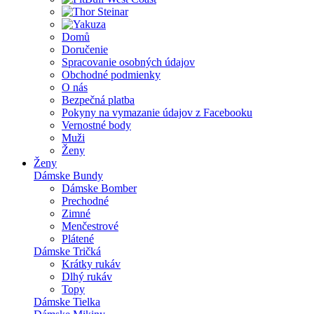
Domů
Doručenie
Spracovanie osobných údajov
Obchodné podmienky
O nás
Bezpečná platba
Pokyny na vymazanie údajov z Facebooku
Vernostné body
Muži
Ženy
Ženy
Dámske Bundy
Dámske Bomber
Prechodné
Zimné
Menčestrové
Plátené
Dámske Tričká
Krátky rukáv
Dlhý rukáv
Topy
Dámske Tielka