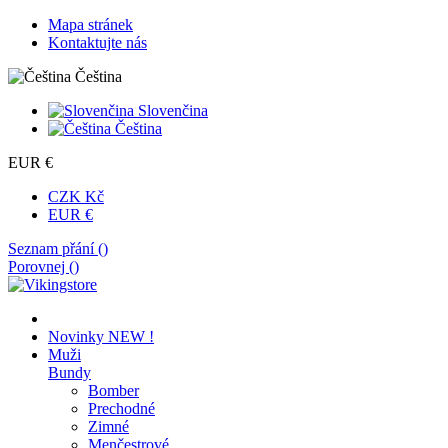
Mapa stránek
Kontaktujte nás
Čeština
Slovenčina
Čeština
EUR €
CZK Kč
EUR €
Seznam přání (
)
Porovnej (
)
Novinky
NEW !
Muži
Bundy
Bomber
Prechodné
Zimné
Menčestrové