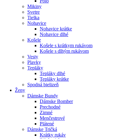
Polo
Mikiny
Svetre
Tielka
Nohavice
Nohavice krátke
Nohavice dlhé
Košele
Košele s krátkym rukávom
Košele s dlhým rukávom
Vesty
Plavky
Tepláky
Tepláky dlhé
Tepláky krátke
Spodná bielizeň
Ženy
Dámske Bundy
Dámske Bomber
Prechodné
Zimné
Menčestrové
Plátené
Dámske Tričká
Krátky rukáv