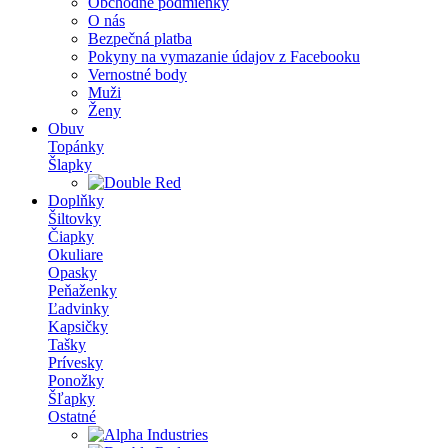
Obchodné podmienky
O nás
Bezpečná platba
Pokyny na vymazanie údajov z Facebooku
Vernostné body
Muži
Ženy
Obuv
Topánky
Šlapky
Doplňky
Šiltovky
Čiapky
Okuliare
Opasky
Peňaženky
Ľadvinky
Kapsičky
Tašky
Prívesky
Ponožky
Šľapky
Ostatné