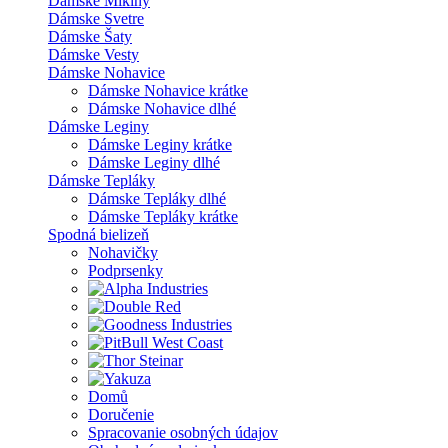
Dámske Mikiny
Dámske Svetre
Dámske Šaty
Dámske Vesty
Dámske Nohavice
Dámske Nohavice krátke
Dámske Nohavice dlhé
Dámske Leginy
Dámske Leginy krátke
Dámske Leginy dlhé
Dámske Tepláky
Dámske Tepláky dlhé
Dámske Tepláky krátke
Spodná bielizeň
Nohavičky
Podprsenky
Domů
Doručenie
Spracovanie osobných údajov