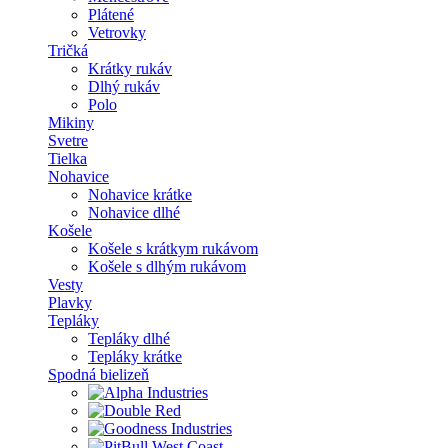
Plátené
Vetrovky
Tričká
Krátky rukáv
Dlhý rukáv
Polo
Mikiny
Svetre
Tielka
Nohavice
Nohavice krátke
Nohavice dlhé
Košele
Košele s krátkym rukávom
Košele s dlhým rukávom
Vesty
Plavky
Tepláky
Tepláky dlhé
Tepláky krátke
Spodná bielizeň