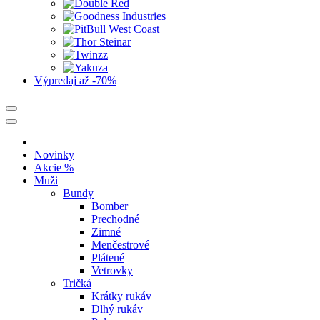
Výpredaj
až -70%
Novinky
Akcie %
Muži
Bundy
Bomber
Prechodné
Zimné
Menčestrové
Plátené
Vetrovky
Tričká
Krátky rukáv
Dlhý rukáv