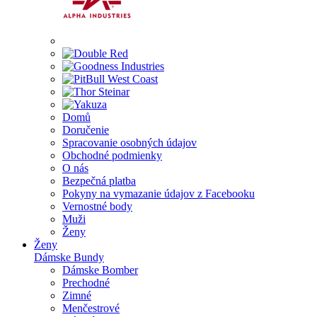
Domů
Doručenie
Spracovanie osobných údajov
Obchodné podmienky
O nás
Bezpečná platba
Pokyny na vymazanie údajov z Facebooku
Vernostné body
Muži
Ženy
Ženy
Dámske Bundy
Dámske Bomber
Prechodné
Zimné
Menčestrové