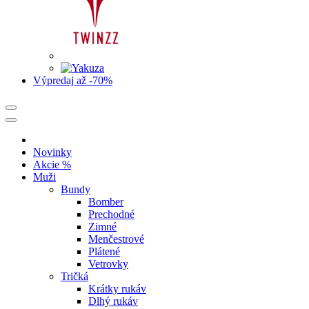
Výpredaj
až -70%
Novinky
Akcie %
Muži
Bundy
Bomber
Prechodné
Zimné
Menčestrové
Plátené
Vetrovky
Tričká
Krátky rukáv
Dlhý rukáv