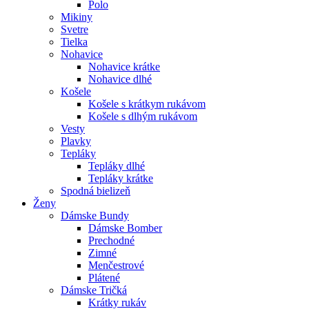
Polo
Mikiny
Svetre
Tielka
Nohavice
Nohavice krátke
Nohavice dlhé
Košele
Košele s krátkym rukávom
Košele s dlhým rukávom
Vesty
Plavky
Tepláky
Tepláky dlhé
Tepláky krátke
Spodná bielizeň
Ženy
Dámske Bundy
Dámske Bomber
Prechodné
Zimné
Menčestrové
Plátené
Dámske Tričká
Krátky rukáv