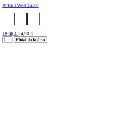
PitBull West Coast
18,68 €
24,90 €
Přidat do košíku