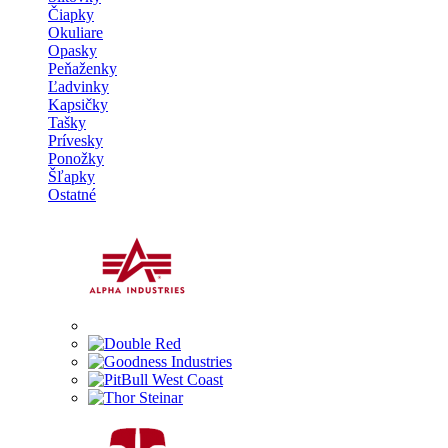
Čiapky
Okuliare
Opasky
Peňaženky
Ľadvinky
Kapsičky
Tašky
Prívesky
Ponožky
Šľapky
Ostatné