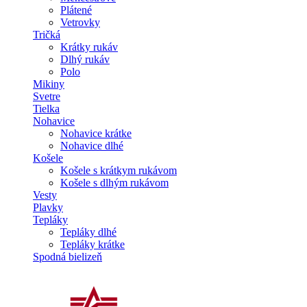
Plátené
Vetrovky
Tričká
Krátky rukáv
Dlhý rukáv
Polo
Mikiny
Svetre
Tielka
Nohavice
Nohavice krátke
Nohavice dlhé
Košele
Košele s krátkym rukávom
Košele s dlhým rukávom
Vesty
Plavky
Tepláky
Tepláky dlhé
Tepláky krátke
Spodná bielizeň