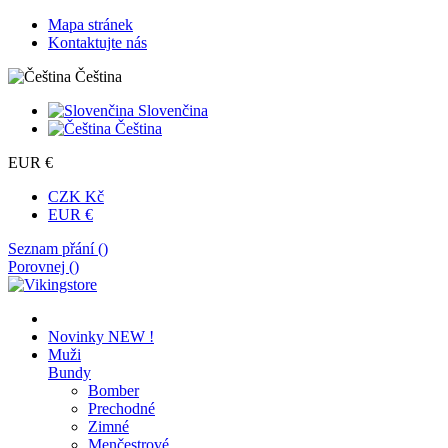
Mapa stránek
Kontaktujte nás
Čeština
Slovenčina
Čeština
EUR €
CZK Kč
EUR €
Seznam přání (
)
Porovnej (
)
Novinky
NEW !
Muži
Bundy
Bomber
Prechodné
Zimné
Menčestrové