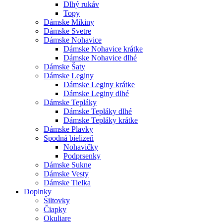
Dlhý rukáv
Topy
Dámske Mikiny
Dámske Svetre
Dámske Nohavice
Dámske Nohavice krátke
Dámske Nohavice dlhé
Dámske Šaty
Dámske Leginy
Dámske Leginy krátke
Dámske Leginy dlhé
Dámske Tepláky
Dámske Tepláky dlhé
Dámske Tepláky krátke
Dámske Plavky
Spodná bielizeň
Nohavičky
Podprsenky
Dámske Sukne
Dámske Vesty
Dámske Tielka
Doplnky
Šiltovky
Čiapky
Okuliare