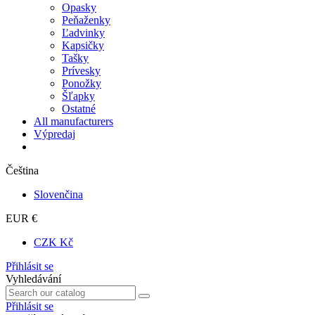
Opasky
Peňaženky
Ľadvinky
Kapsičky
Tašky
Prívesky
Ponožky
Šľapky
Ostatné
All manufacturers
Výpredaj
Čeština
Slovenčina
EUR €
CZK Kč
Přihlásit se
Vyhledávání
Přihlásit se