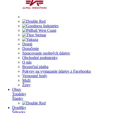
Domů
Doručenie
Spracovanie osobných údajov
Obchodné podmienky
O nás
Bezpečná platba
Pokyny na vymazanie údajov z Facebooku
Vernostné body
Muži
Ženy
Obuv
Topánky
Šlapky
Doplňky
Šiltovky