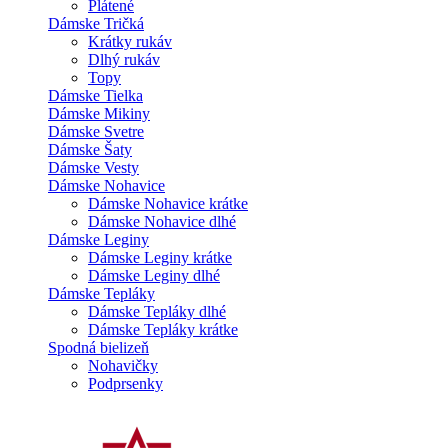
Plátené
Dámske Tričká
Krátky rukáv
Dlhý rukáv
Topy
Dámske Tielka
Dámske Mikiny
Dámske Svetre
Dámske Šaty
Dámske Vesty
Dámske Nohavice
Dámske Nohavice krátke
Dámske Nohavice dlhé
Dámske Leginy
Dámske Leginy krátke
Dámske Leginy dlhé
Dámske Tepláky
Dámske Tepláky dlhé
Dámske Tepláky krátke
Spodná bielizeň
Nohavičky
Podprsenky