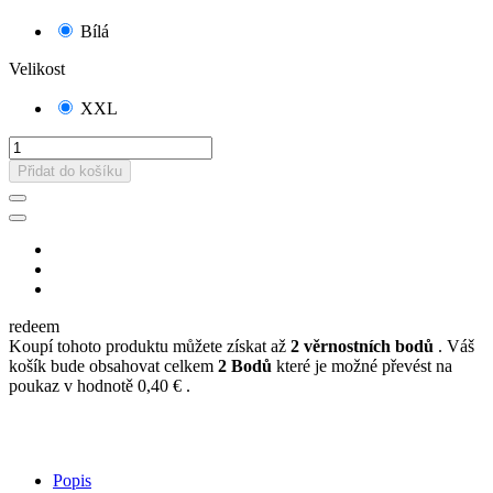
Bílá
Velikost
XXL
Přidat do košíku
redeem
Koupí tohoto produktu můžete získat až
2
věrnostních bodů
. Váš
košík bude obsahovat celkem
2
Bodů
které je možné převést na
poukaz v hodnotě
0,40 €
.
Popis