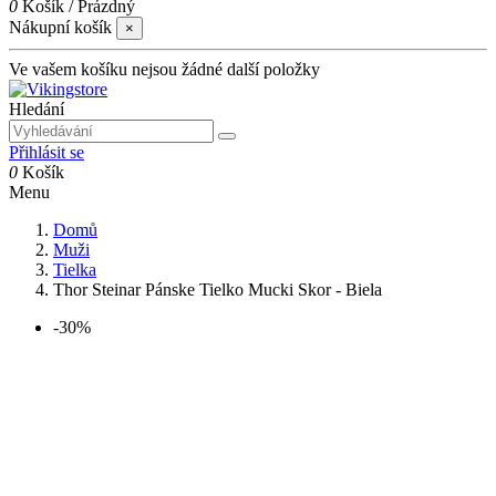
0
Košík
/
Prázdný
Nákupní košík
×
Ve vašem košíku nejsou žádné další položky
Hledání
Přihlásit se
0
Košík
Menu
Domů
Muži
Tielka
Thor Steinar Pánske Tielko Mucki Skor - Biela
-30%