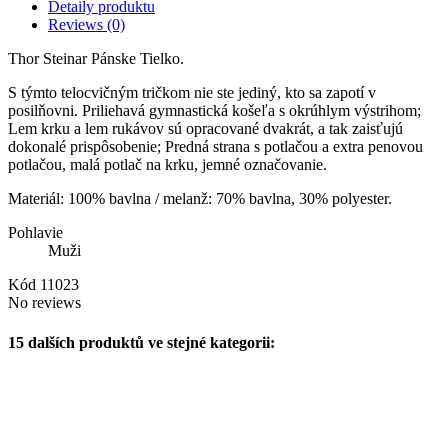
Detaily produktu
Reviews
(0)
Thor Steinar Pánske Tielko.
S týmto telocvičným tričkom nie ste jediný, kto sa zapotí v
posilňovni. Priliehavá gymnastická košeľa s okrúhlym výstrihom;
Lem krku a lem rukávov sú opracované dvakrát, a tak zaisťujú
dokonalé prispôsobenie; Predná strana s potlačou a extra penovou
potlačou, malá potlač na krku, jemné označovanie.
Materiál: 100% bavlna / melanž: 70% bavlna, 30% polyester.
Pohlavie
Muži
Kód
11023
No reviews
15 dalších produktů ve stejné kategorii: