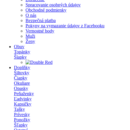
Spracovanie osobných údajov
Obchodné podmienky
O nás
Bezpečná platba
Pokyny na vymazanie údajov z Facebooku
Vernostné body
Muži
Ženy
Obuv
Topánky
Šlapky
Doplňky
Šiltovky
Čiapky
Okuliare
Opasky
Peňaženky
Ľadvinky
Kapsičky
Tašky
Prívesky
Ponožky
Šľapky