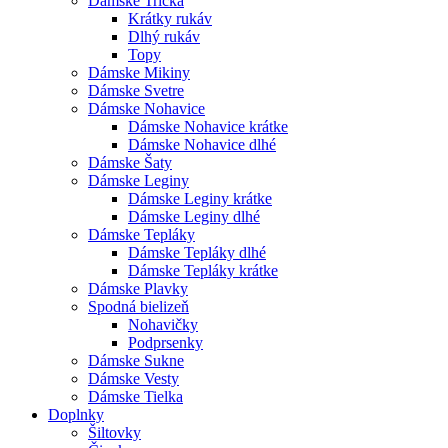
Dámske Tričká
Krátky rukáv
Dlhý rukáv
Topy
Dámske Mikiny
Dámske Svetre
Dámske Nohavice
Dámske Nohavice krátke
Dámske Nohavice dlhé
Dámske Šaty
Dámske Leginy
Dámske Leginy krátke
Dámske Leginy dlhé
Dámske Tepláky
Dámske Tepláky dlhé
Dámske Tepláky krátke
Dámske Plavky
Spodná bielizeň
Nohavičky
Podprsenky
Dámske Sukne
Dámske Vesty
Dámske Tielka
Doplnky
Šiltovky