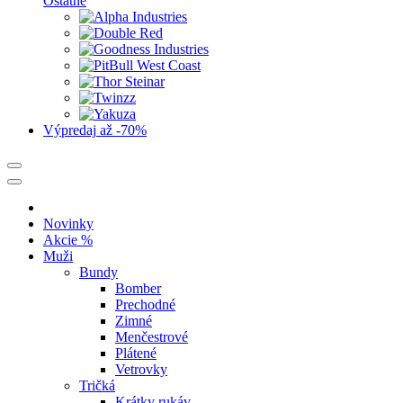
Ostatné
Výpredaj
až -70%
Novinky
Akcie %
Muži
Bundy
Bomber
Prechodné
Zimné
Menčestrové
Plátené
Vetrovky
Tričká
Krátky rukáv