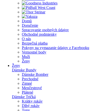
Domů
Doručenie
Spracovanie osobných údajov
Obchodné podmienky
O nás
Bezpečná platba
Pokyny na vymazanie údajov z Facebooku
Vernostné body
Muži
Ženy
Ženy
Dámske Bundy
Dámske Bomber
Prechodné
Zimné
Menčestrové
Plátené
Dámske Tričká
Krátky rukáv
Dlhý rukáv
Topy