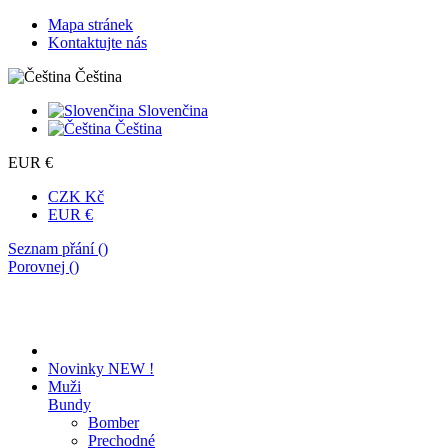
Mapa stránek
Kontaktujte nás
Čeština
Slovenčina
Čeština
EUR €
CZK Kč
EUR €
Seznam přání (
)
Porovnej (
)
Novinky
NEW !
Muži
Bundy
Bomber
Prechodné