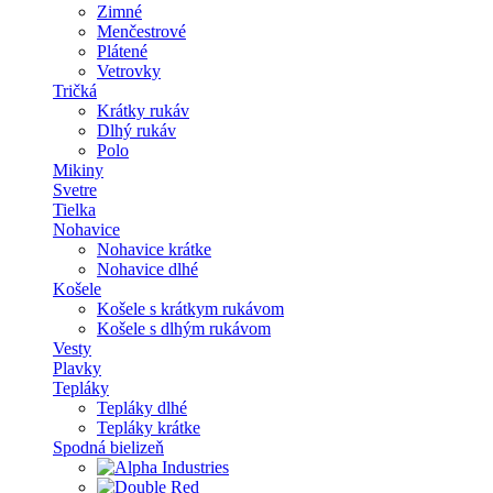
Zimné
Menčestrové
Plátené
Vetrovky
Tričká
Krátky rukáv
Dlhý rukáv
Polo
Mikiny
Svetre
Tielka
Nohavice
Nohavice krátke
Nohavice dlhé
Košele
Košele s krátkym rukávom
Košele s dlhým rukávom
Vesty
Plavky
Tepláky
Tepláky dlhé
Tepláky krátke
Spodná bielizeň