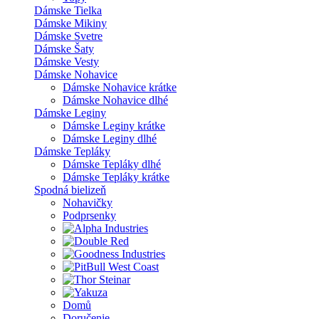
Dámske Tielka
Dámske Mikiny
Dámske Svetre
Dámske Šaty
Dámske Vesty
Dámske Nohavice
Dámske Nohavice krátke
Dámske Nohavice dlhé
Dámske Leginy
Dámske Leginy krátke
Dámske Leginy dlhé
Dámske Tepláky
Dámske Tepláky dlhé
Dámske Tepláky krátke
Spodná bielizeň
Nohavičky
Podprsenky
Domů
Doručenie