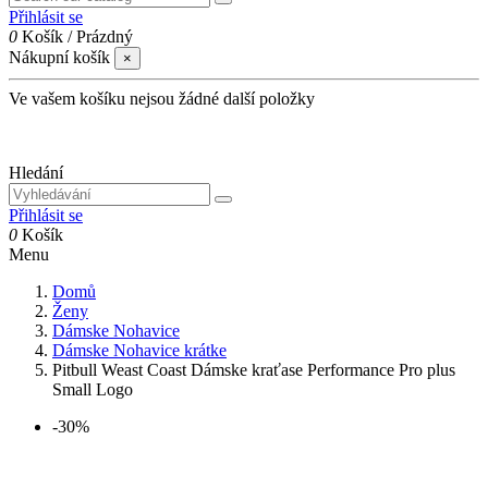
Přihlásit se
0
Košík
/
Prázdný
Nákupní košík
×
Ve vašem košíku nejsou žádné další položky
Hledání
Přihlásit se
0
Košík
Menu
Domů
Ženy
Dámske Nohavice
Dámske Nohavice krátke
Pitbull Weast Coast Dámske kraťase Performance Pro plus
Small Logo
-30%