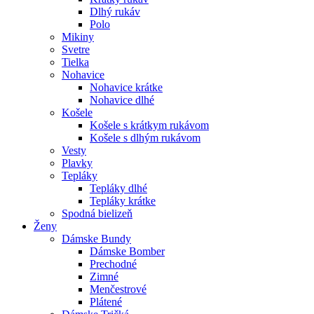
Dlhý rukáv
Polo
Mikiny
Svetre
Tielka
Nohavice
Nohavice krátke
Nohavice dlhé
Košele
Košele s krátkym rukávom
Košele s dlhým rukávom
Vesty
Plavky
Tepláky
Tepláky dlhé
Tepláky krátke
Spodná bielizeň
Ženy
Dámske Bundy
Dámske Bomber
Prechodné
Zimné
Menčestrové
Plátené