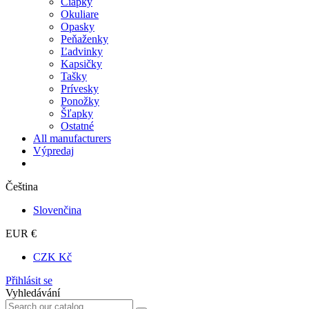
Čiapky
Okuliare
Opasky
Peňaženky
Ľadvinky
Kapsičky
Tašky
Prívesky
Ponožky
Šľapky
Ostatné
All manufacturers
Výpredaj
Čeština
Slovenčina
EUR €
CZK Kč
Přihlásit se
Vyhledávání