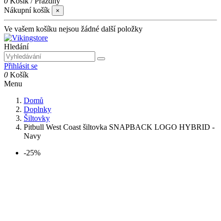
0
Košík
/
Prázdný
Nákupní košík
×
Ve vašem košíku nejsou žádné další položky
Hledání
Přihlásit se
0
Košík
Menu
Domů
Doplnky
Šiltovky
Pitbull West Coast šiltovka SNAPBACK LOGO HYBRID -
Navy
-25%