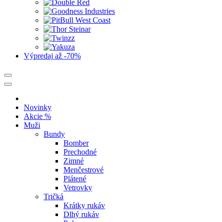
Výpredaj
až -70%
Novinky
Akcie %
Muži
Bundy
Bomber
Prechodné
Zimné
Menčestrové
Plátené
Vetrovky
Tričká
Krátky rukáv
Dlhý rukáv