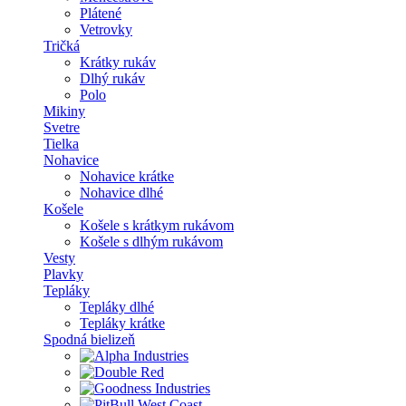
Plátené
Vetrovky
Tričká
Krátky rukáv
Dlhý rukáv
Polo
Mikiny
Svetre
Tielka
Nohavice
Nohavice krátke
Nohavice dlhé
Košele
Košele s krátkym rukávom
Košele s dlhým rukávom
Vesty
Plavky
Tepláky
Tepláky dlhé
Tepláky krátke
Spodná bielizeň