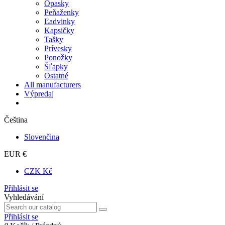
Opasky
Peňaženky
Ľadvinky
Kapsičky
Tašky
Prívesky
Ponožky
Šľapky
Ostatné
All manufacturers
Výpredaj
Čeština
Slovenčina
EUR €
CZK Kč
Přihlásit se
Vyhledávání
Přihlásit se