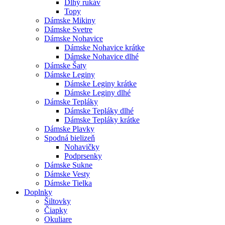
Dlhý rukáv
Topy
Dámske Mikiny
Dámske Svetre
Dámske Nohavice
Dámske Nohavice krátke
Dámske Nohavice dlhé
Dámske Šaty
Dámske Leginy
Dámske Leginy krátke
Dámske Leginy dlhé
Dámske Tepláky
Dámske Tepláky dlhé
Dámske Tepláky krátke
Dámske Plavky
Spodná bielizeň
Nohavičky
Podprsenky
Dámske Sukne
Dámske Vesty
Dámske Tielka
Doplnky
Šiltovky
Čiapky
Okuliare