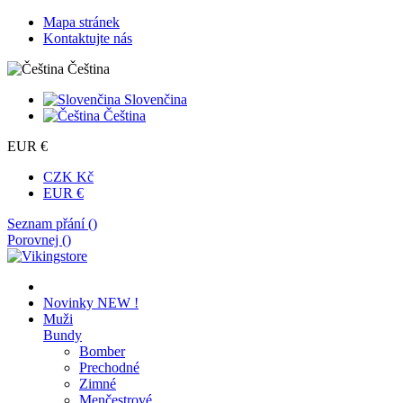
Mapa stránek
Kontaktujte nás
Čeština
Slovenčina
Čeština
EUR €
CZK Kč
EUR €
Seznam přání (
)
Porovnej (
)
Novinky
NEW !
Muži
Bundy
Bomber
Prechodné
Zimné
Menčestrové