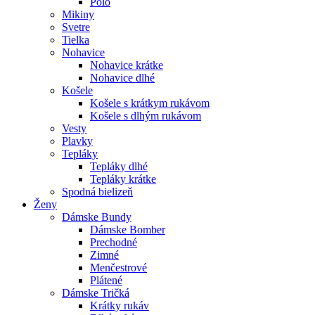
Polo
Mikiny
Svetre
Tielka
Nohavice
Nohavice krátke
Nohavice dlhé
Košele
Košele s krátkym rukávom
Košele s dlhým rukávom
Vesty
Plavky
Tepláky
Tepláky dlhé
Tepláky krátke
Spodná bielizeň
Ženy
Dámske Bundy
Dámske Bomber
Prechodné
Zimné
Menčestrové
Plátené
Dámske Tričká
Krátky rukáv