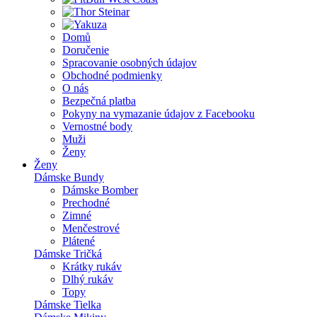
Domů
Doručenie
Spracovanie osobných údajov
Obchodné podmienky
O nás
Bezpečná platba
Pokyny na vymazanie údajov z Facebooku
Vernostné body
Muži
Ženy
Ženy
Dámske Bundy
Dámske Bomber
Prechodné
Zimné
Menčestrové
Plátené
Dámske Tričká
Krátky rukáv
Dlhý rukáv
Topy
Dámske Tielka