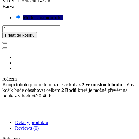
S DPH
Doručení 1-2 dní
Barva
Modrá - námornícka
Přidat do košíku
redeem
Koupí tohoto produktu můžete získat až
2
věrnostních bodů
. Váš
košík bude obsahovat celkem
2
Bodů
které je možné převést na
poukaz v hodnotě
0,40 €
.
Detaily produktu
Reviews
(0)
Pohlavie