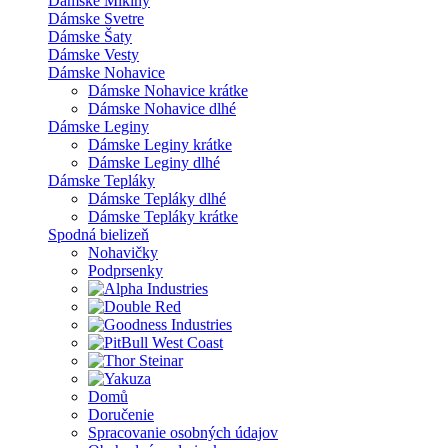
Dámske Mikiny
Dámske Svetre
Dámske Šaty
Dámske Vesty
Dámske Nohavice
Dámske Nohavice krátke
Dámske Nohavice dlhé
Dámske Leginy
Dámske Leginy krátke
Dámske Leginy dlhé
Dámske Tepláky
Dámske Tepláky dlhé
Dámske Tepláky krátke
Spodná bielizeň
Nohavičky
Podprsenky
Domů
Doručenie
Spracovanie osobných údajov