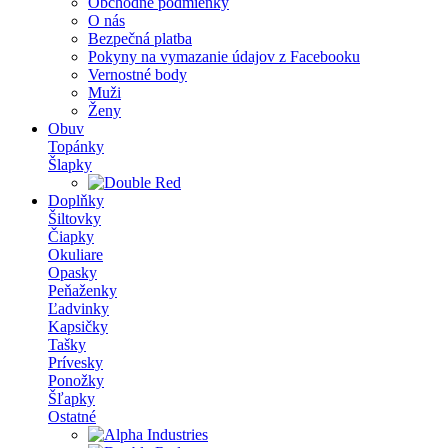
Obchodné podmienky
O nás
Bezpečná platba
Pokyny na vymazanie údajov z Facebooku
Vernostné body
Muži
Ženy
Obuv
Topánky
Šlapky
Doplňky
Šiltovky
Čiapky
Okuliare
Opasky
Peňaženky
Ľadvinky
Kapsičky
Tašky
Prívesky
Ponožky
Šľapky
Ostatné