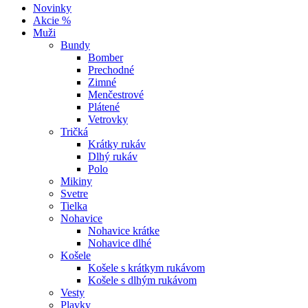
Novinky
Akcie %
Muži
Bundy
Bomber
Prechodné
Zimné
Menčestrové
Plátené
Vetrovky
Tričká
Krátky rukáv
Dlhý rukáv
Polo
Mikiny
Svetre
Tielka
Nohavice
Nohavice krátke
Nohavice dlhé
Košele
Košele s krátkym rukávom
Košele s dlhým rukávom
Vesty
Plavky