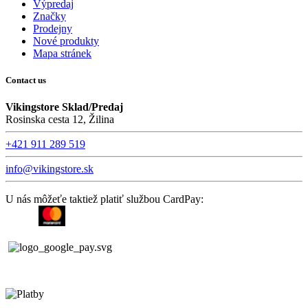
Výpredaj
Značky
Prodejny
Nové produkty
Mapa stránek
Contact us
Vikingstore Sklad/Predaj
Rosinska cesta 12, Žilina
+421 911 289 519
info@vikingstore.sk
U nás môžeťe taktiež platiť službou CardPay: