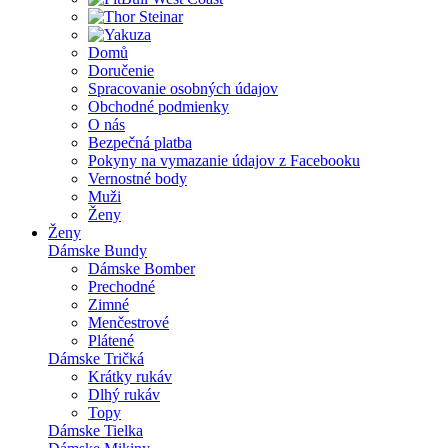
Domů
Doručenie
Spracovanie osobných údajov
Obchodné podmienky
O nás
Bezpečná platba
Pokyny na vymazanie údajov z Facebooku
Vernostné body
Muži
Ženy
Ženy
Dámske Bundy
Dámske Bomber
Prechodné
Zimné
Menčestrové
Plátené
Dámske Tričká
Krátky rukáv
Dlhý rukáv
Topy
Dámske Tielka