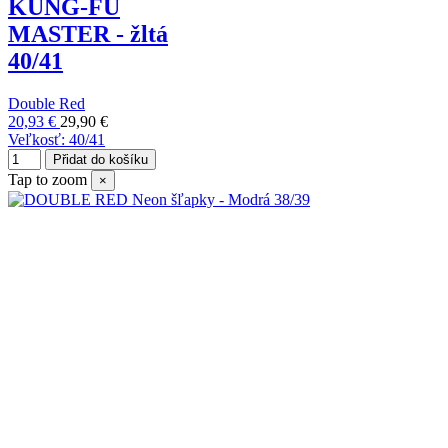
KUNG-FU
MASTER - žltá
40/41
Double Red
20,93 €
29,90 €
Veľkosť: 40/41
Přidat do košíku
Tap to zoom
×