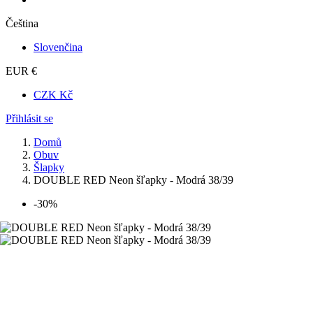
Čeština
Slovenčina
EUR €
CZK Kč
Přihlásit se
Domů
Obuv
Šlapky
DOUBLE RED Neon šľapky - Modrá 38/39
-30%