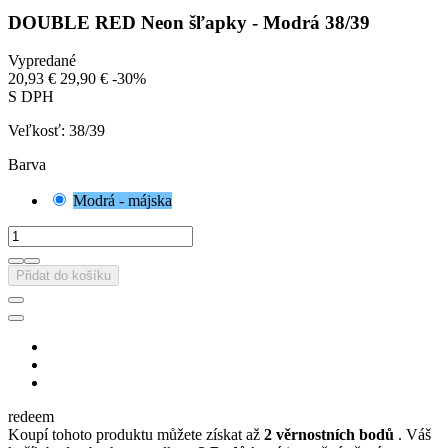
DOUBLE RED Neon šľapky - Modrá 38/39
Vypredané
20,93 €
29,90 €
-30%
S DPH
Veľkosť: 38/39
Barva
Modrá - májska
Přidat do košíku
redeem
Koupí tohoto produktu můžete získat až
2
věrnostních bodů
. Váš