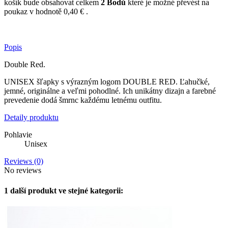
košík bude obsahovat celkem
2
Bodů
které je možné převést na
poukaz v hodnotě
0,40 €
.
Popis
Double Red.
UNISEX šľapky s výrazným logom DOUBLE RED. Ľahučké,
jemné, originálne a veľmi pohodlné. Ich unikátny dizajn a farebné
prevedenie dodá šmrnc každému letnému outfitu.
Detaily produktu
Pohlavie
Unisex
Reviews (0)
No reviews
1 další produkt ve stejné kategorii: