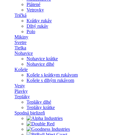
Plátené
Vetrovky
Tričká
Krátky rukáv
Dlhý rukáv
Polo
Mikiny
Svetre
Tielka
Nohavice
Nohavice krátke
Nohavice dlhé
Košele
Košele s krátkym rukávom
Košele s dlhým rukávom
Vesty
Plavky
Tepláky
Tepláky dlhé
Tepláky krátke
Spodná bielizeň