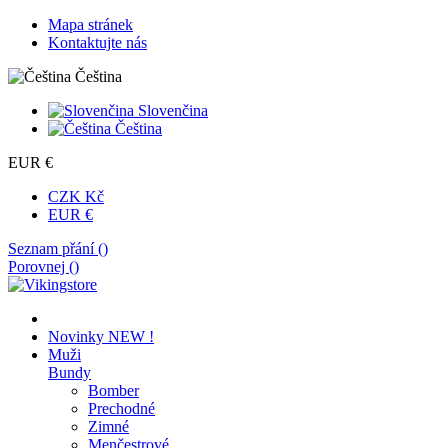
Mapa stránek
Kontaktujte nás
Čeština
Slovenčina
Čeština
EUR €
CZK Kč
EUR €
Seznam přání (
)
Porovnej (
)
Novinky
NEW !
Muži
Bundy
Bomber
Prechodné
Zimné
Menčestrové