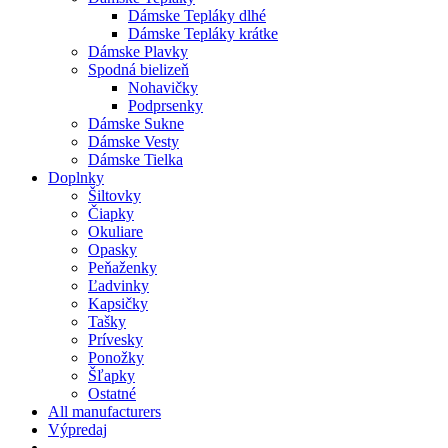
Dámske Tepláky dlhé
Dámske Tepláky krátke
Dámske Plavky
Spodná bielizeň
Nohavičky
Podprsenky
Dámske Sukne
Dámske Vesty
Dámske Tielka
Doplnky
Šiltovky
Čiapky
Okuliare
Opasky
Peňaženky
Ľadvinky
Kapsičky
Tašky
Prívesky
Ponožky
Šľapky
Ostatné
All manufacturers
Výpredaj