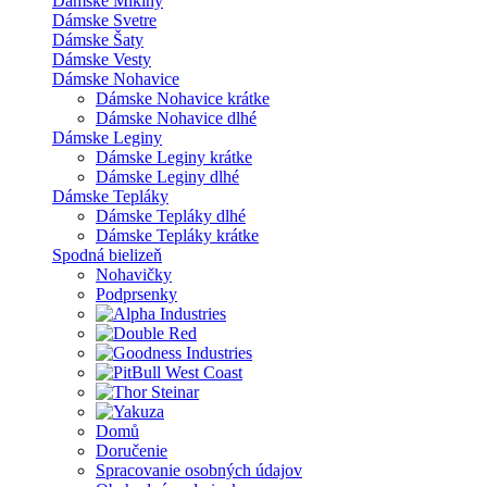
Dámske Mikiny
Dámske Svetre
Dámske Šaty
Dámske Vesty
Dámske Nohavice
Dámske Nohavice krátke
Dámske Nohavice dlhé
Dámske Leginy
Dámske Leginy krátke
Dámske Leginy dlhé
Dámske Tepláky
Dámske Tepláky dlhé
Dámske Tepláky krátke
Spodná bielizeň
Nohavičky
Podprsenky
Domů
Doručenie
Spracovanie osobných údajov