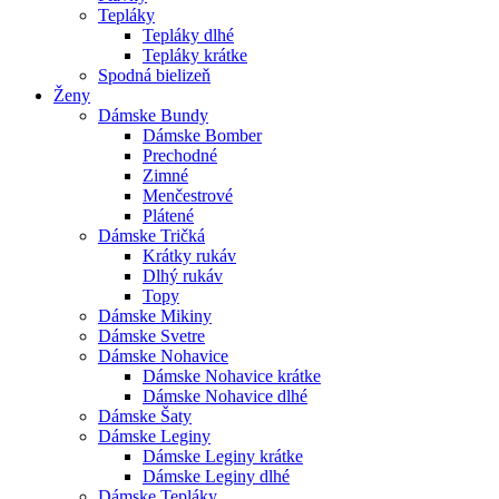
Tepláky
Tepláky dlhé
Tepláky krátke
Spodná bielizeň
Ženy
Dámske Bundy
Dámske Bomber
Prechodné
Zimné
Menčestrové
Plátené
Dámske Tričká
Krátky rukáv
Dlhý rukáv
Topy
Dámske Mikiny
Dámske Svetre
Dámske Nohavice
Dámske Nohavice krátke
Dámske Nohavice dlhé
Dámske Šaty
Dámske Leginy
Dámske Leginy krátke
Dámske Leginy dlhé
Dámske Tepláky