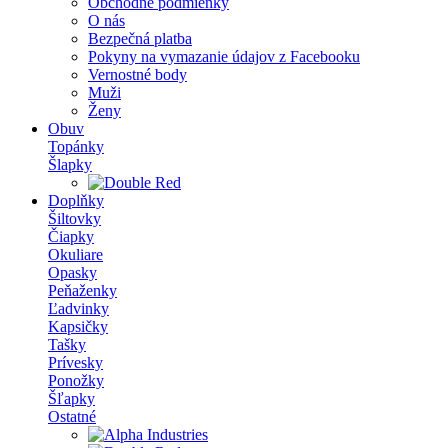
Obchodné podmienky
O nás
Bezpečná platba
Pokyny na vymazanie údajov z Facebooku
Vernostné body
Muži
Ženy
Obuv
Topánky
Šlapky
Doplňky
Šiltovky
Čiapky
Okuliare
Opasky
Peňaženky
Ľadvinky
Kapsičky
Tašky
Prívesky
Ponožky
Šľapky
Ostatné