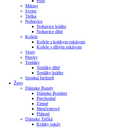
Polo
Mikiny
Svetre
Tielka
Nohavice
Nohavice krátke
Nohavice dlhé
Košele
Košele s krátkym rukávom
Košele s dlhým rukávom
Vesty
Plavky
Tepláky
Tepláky dlhé
Tepláky krátke
Spodná bielizeň
Ženy
Dámske Bundy
Dámske Bomber
Prechodné
Zimné
Menčestrové
Plátené
Dámske Tričká
Krátky rukáv