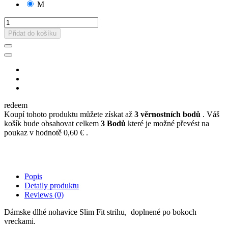
M
Přidat do košíku
redeem
Koupí tohoto produktu můžete získat až
3
věrnostních bodů
. Váš
košík bude obsahovat celkem
3
Bodů
které je možné převést na
poukaz v hodnotě
0,60 €
.
Popis
Detaily produktu
Reviews
(0)
Dámske dlhé nohavice Slim Fit strihu, doplnené po bokoch
vreckami.