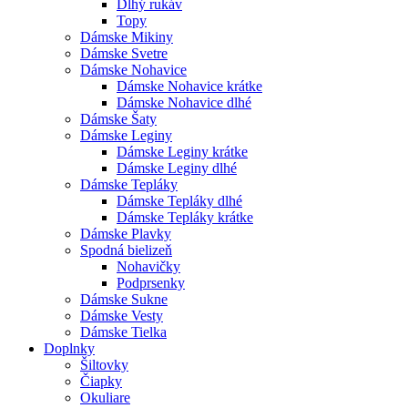
Dlhý rukáv
Topy
Dámske Mikiny
Dámske Svetre
Dámske Nohavice
Dámske Nohavice krátke
Dámske Nohavice dlhé
Dámske Šaty
Dámske Leginy
Dámske Leginy krátke
Dámske Leginy dlhé
Dámske Tepláky
Dámske Tepláky dlhé
Dámske Tepláky krátke
Dámske Plavky
Spodná bielizeň
Nohavičky
Podprsenky
Dámske Sukne
Dámske Vesty
Dámske Tielka
Doplnky
Šiltovky
Čiapky
Okuliare