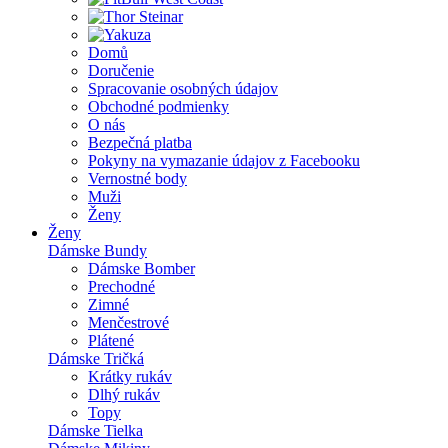
Domů
Doručenie
Spracovanie osobných údajov
Obchodné podmienky
O nás
Bezpečná platba
Pokyny na vymazanie údajov z Facebooku
Vernostné body
Muži
Ženy
Ženy
Dámske Bundy
Dámske Bomber
Prechodné
Zimné
Menčestrové
Plátené
Dámske Tričká
Krátky rukáv
Dlhý rukáv
Topy
Dámske Tielka