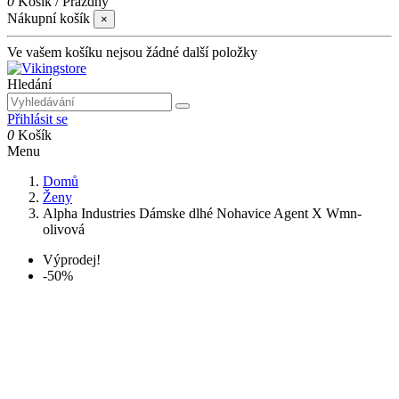
0
Košík
/
Prázdný
Nákupní košík
×
Ve vašem košíku nejsou žádné další položky
Hledání
Přihlásit se
0
Košík
Menu
Domů
Ženy
Alpha Industries Dámske dlhé Nohavice Agent X Wmn-
olivová
Výprodej!
-50%