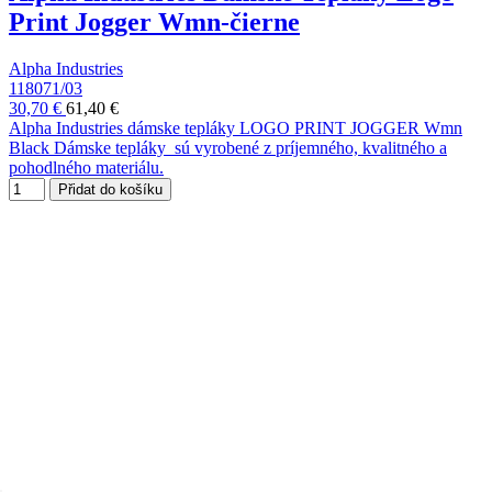
Print Jogger Wmn-čierne
Alpha Industries
118071/03
30,70 €
61,40 €
Alpha Industries dámske tepláky LOGO PRINT JOGGER Wmn
Black Dámske tepláky sú vyrobené z príjemného, kvalitného a
pohodlného materiálu.
Přidat do košíku