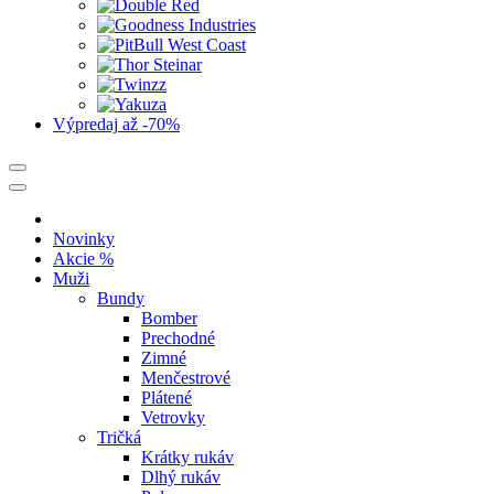
Výpredaj
až -70%
Novinky
Akcie %
Muži
Bundy
Bomber
Prechodné
Zimné
Menčestrové
Plátené
Vetrovky
Tričká
Krátky rukáv
Dlhý rukáv