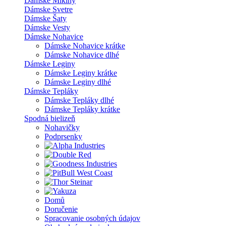
Dámske Mikiny
Dámske Svetre
Dámske Šaty
Dámske Vesty
Dámske Nohavice
Dámske Nohavice krátke
Dámske Nohavice dlhé
Dámske Leginy
Dámske Leginy krátke
Dámske Leginy dlhé
Dámske Tepláky
Dámske Tepláky dlhé
Dámske Tepláky krátke
Spodná bielizeň
Nohavičky
Podprsenky
Domů
Doručenie
Spracovanie osobných údajov