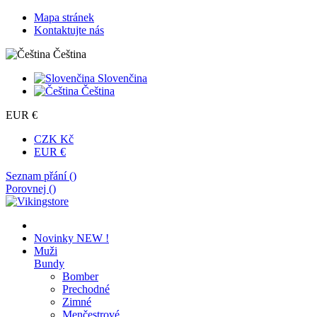
Mapa stránek
Kontaktujte nás
Čeština
Slovenčina
Čeština
EUR €
CZK Kč
EUR €
Seznam přání (
)
Porovnej (
)
Novinky
NEW !
Muži
Bundy
Bomber
Prechodné
Zimné
Menčestrové