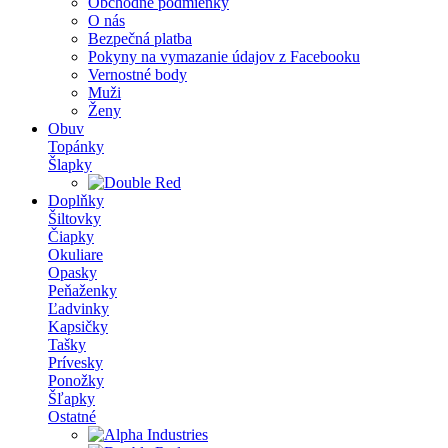
Obchodné podmienky
O nás
Bezpečná platba
Pokyny na vymazanie údajov z Facebooku
Vernostné body
Muži
Ženy
Obuv
Topánky
Šlapky
Doplňky
Šiltovky
Čiapky
Okuliare
Opasky
Peňaženky
Ľadvinky
Kapsičky
Tašky
Prívesky
Ponožky
Šľapky
Ostatné