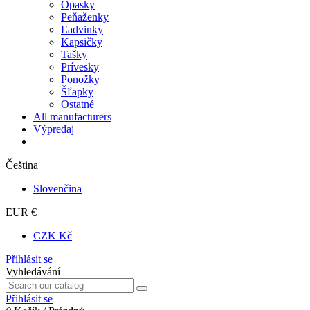
Opasky
Peňaženky
Ľadvinky
Kapsičky
Tašky
Prívesky
Ponožky
Šľapky
Ostatné
All manufacturers
Výpredaj
Čeština
Slovenčina
EUR €
CZK Kč
Přihlásit se
Vyhledávání
Přihlásit se