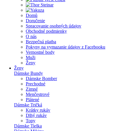
Domů
Doručenie
Spracovanie osobných údajov
Obchodné podmienky
O nás
Bezpečná platba
Pokyny na vymazanie údajov z Facebooku
Vernostné body
Muži
Ženy
Ženy
Dámske Bundy
Dámske Bomber
Prechodné
Zimné
Menčestrové
Plátené
Dámske Tričká
Krátky rukáv
Dlhý rukáv
Topy
Dámske Tielka