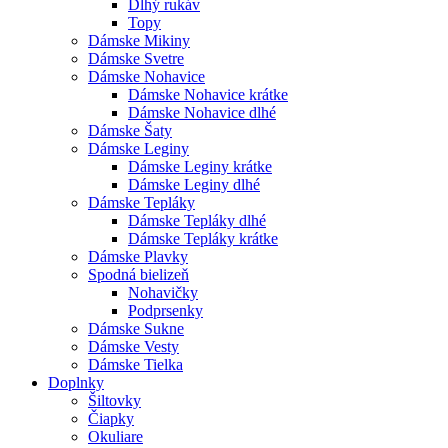
Dlhý rukáv
Topy
Dámske Mikiny
Dámske Svetre
Dámske Nohavice
Dámske Nohavice krátke
Dámske Nohavice dlhé
Dámske Šaty
Dámske Leginy
Dámske Leginy krátke
Dámske Leginy dlhé
Dámske Tepláky
Dámske Tepláky dlhé
Dámske Tepláky krátke
Dámske Plavky
Spodná bielizeň
Nohavičky
Podprsenky
Dámske Sukne
Dámske Vesty
Dámske Tielka
Doplnky
Šiltovky
Čiapky
Okuliare