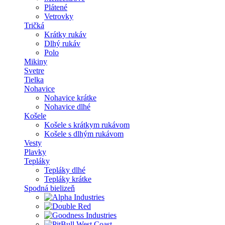
Plátené
Vetrovky
Tričká
Krátky rukáv
Dlhý rukáv
Polo
Mikiny
Svetre
Tielka
Nohavice
Nohavice krátke
Nohavice dlhé
Košele
Košele s krátkym rukávom
Košele s dlhým rukávom
Vesty
Plavky
Tepláky
Tepláky dlhé
Tepláky krátke
Spodná bielizeň