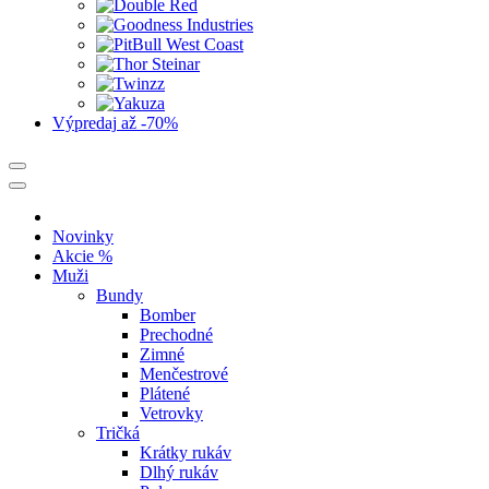
Výpredaj
až -70%
Novinky
Akcie %
Muži
Bundy
Bomber
Prechodné
Zimné
Menčestrové
Plátené
Vetrovky
Tričká
Krátky rukáv
Dlhý rukáv