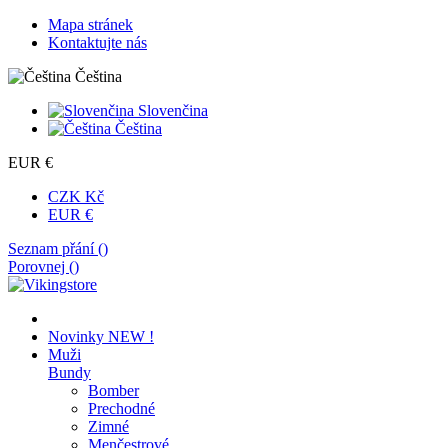
Mapa stránek
Kontaktujte nás
Čeština
Slovenčina
Čeština
EUR €
CZK Kč
EUR €
Seznam přání (
)
Porovnej (
)
Novinky
NEW !
Muži
Bundy
Bomber
Prechodné
Zimné
Menčestrové