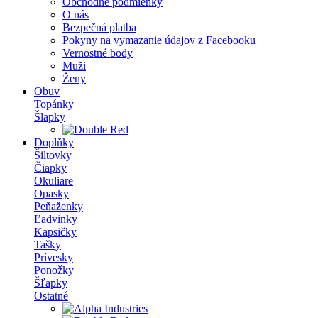
Obchodné podmienky
O nás
Bezpečná platba
Pokyny na vymazanie údajov z Facebooku
Vernostné body
Muži
Ženy
Obuv
Topánky
Šlapky
Doplňky
Šiltovky
Čiapky
Okuliare
Opasky
Peňaženky
Ľadvinky
Kapsičky
Tašky
Prívesky
Ponožky
Šľapky
Ostatné