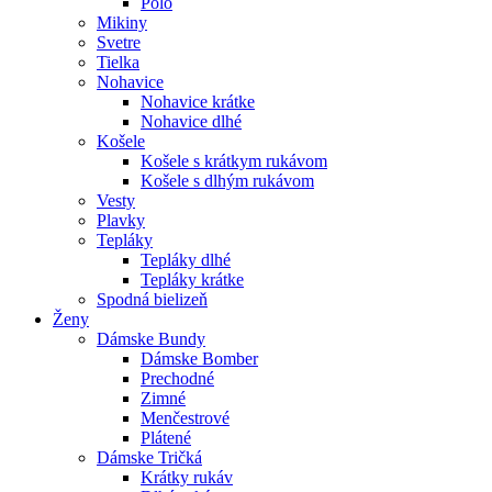
Polo
Mikiny
Svetre
Tielka
Nohavice
Nohavice krátke
Nohavice dlhé
Košele
Košele s krátkym rukávom
Košele s dlhým rukávom
Vesty
Plavky
Tepláky
Tepláky dlhé
Tepláky krátke
Spodná bielizeň
Ženy
Dámske Bundy
Dámske Bomber
Prechodné
Zimné
Menčestrové
Plátené
Dámske Tričká
Krátky rukáv