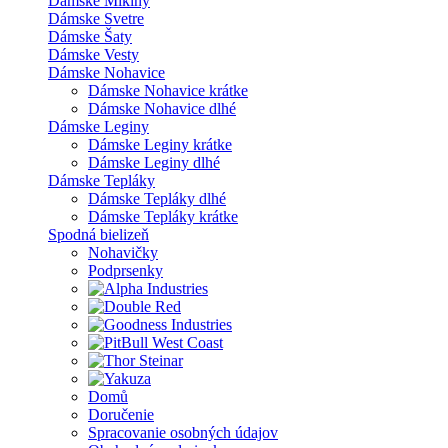
Dámske Mikiny
Dámske Svetre
Dámske Šaty
Dámske Vesty
Dámske Nohavice
Dámske Nohavice krátke
Dámske Nohavice dlhé
Dámske Leginy
Dámske Leginy krátke
Dámske Leginy dlhé
Dámske Tepláky
Dámske Tepláky dlhé
Dámske Tepláky krátke
Spodná bielizeň
Nohavičky
Podprsenky
Domů
Doručenie
Spracovanie osobných údajov