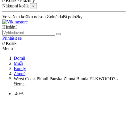
0
Košík
/
Prázdný
Nákupní košík
×
Ve vašem košíku nejsou žádné další položky
Hledání
Přihlásit se
0
Košík
Menu
Domů
Muži
Bundy
Zimné
Werst Coast Pitbull Pánska Zimná Bunda ELKWOOD3 -
čierna
-40%