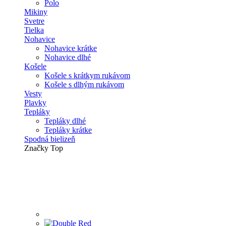
Polo
Mikiny
Svetre
Tielka
Nohavice
Nohavice krátke
Nohavice dlhé
Košele
Košele s krátkym rukávom
Košele s dlhým rukávom
Vesty
Plavky
Tepláky
Tepláky dlhé
Tepláky krátke
Spodná bielizeň
Značky
Top