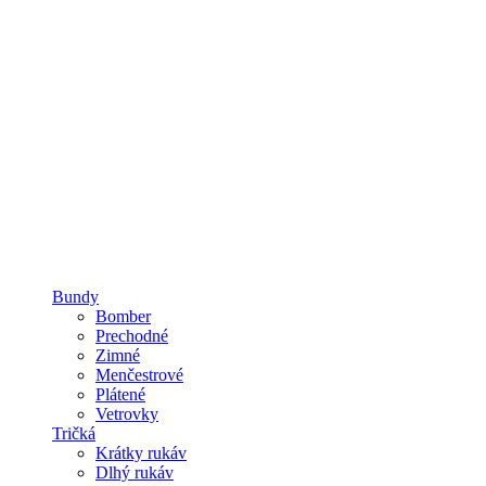
Bundy
Bomber
Prechodné
Zimné
Menčestrové
Plátené
Vetrovky
Tričká
Krátky rukáv
Dlhý rukáv