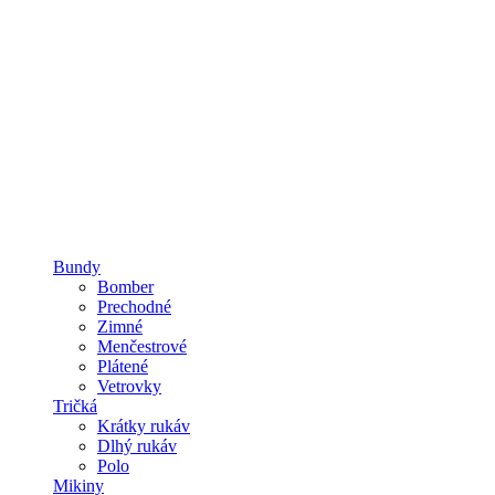
Bundy
Bomber
Prechodné
Zimné
Menčestrové
Plátené
Vetrovky
Tričká
Krátky rukáv
Dlhý rukáv
Polo
Mikiny