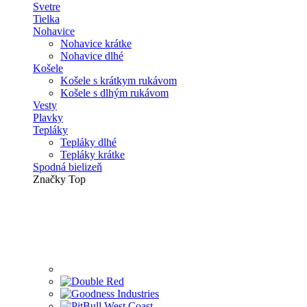
Svetre
Tielka
Nohavice
Nohavice krátke
Nohavice dlhé
Košele
Košele s krátkym rukávom
Košele s dlhým rukávom
Vesty
Plavky
Tepláky
Tepláky dlhé
Tepláky krátke
Spodná bielizeň
Značky
Top