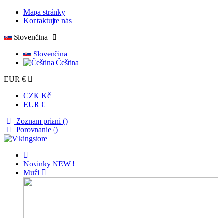
Mapa stránky
Kontaktujte nás
Slovenčina
Slovenčina
Čeština
EUR €
CZK Kč
EUR €
Zoznam priani (
)
Porovnanie (
)
Novinky
NEW !
Muži