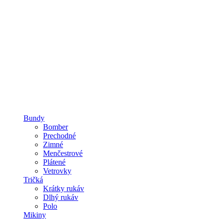
Bundy
Bomber
Prechodné
Zimné
Menčestrové
Plátené
Vetrovky
Tričká
Krátky rukáv
Dlhý rukáv
Polo
Mikiny