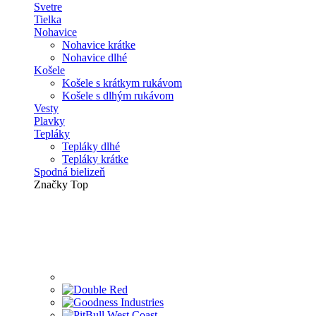
Svetre
Tielka
Nohavice
Nohavice krátke
Nohavice dlhé
Košele
Košele s krátkym rukávom
Košele s dlhým rukávom
Vesty
Plavky
Tepláky
Tepláky dlhé
Tepláky krátke
Spodná bielizeň
Značky
Top