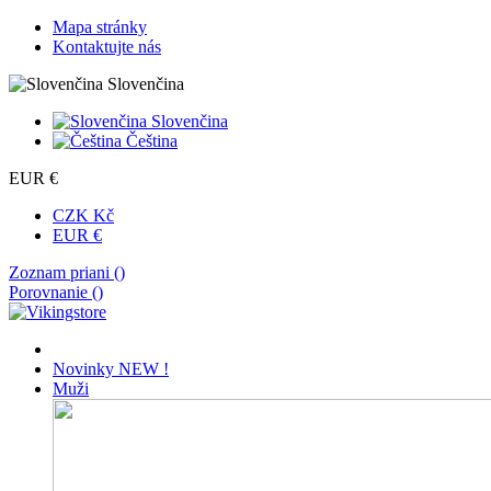
Mapa stránky
Kontaktujte nás
Slovenčina
Slovenčina
Čeština
EUR €
CZK Kč
EUR €
Zoznam priani (
)
Porovnanie (
)
Novinky
NEW !
Muži