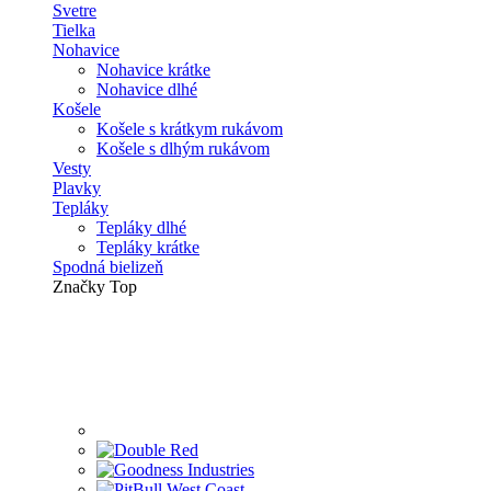
Svetre
Tielka
Nohavice
Nohavice krátke
Nohavice dlhé
Košele
Košele s krátkym rukávom
Košele s dlhým rukávom
Vesty
Plavky
Tepláky
Tepláky dlhé
Tepláky krátke
Spodná bielizeň
Značky
Top