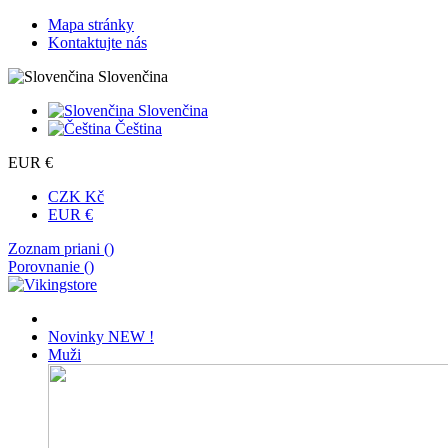
Mapa stránky
Kontaktujte nás
Slovenčina
Slovenčina
Čeština
EUR €
CZK Kč
EUR €
Zoznam priani (
)
Porovnanie (
)
Novinky
NEW !
Muži