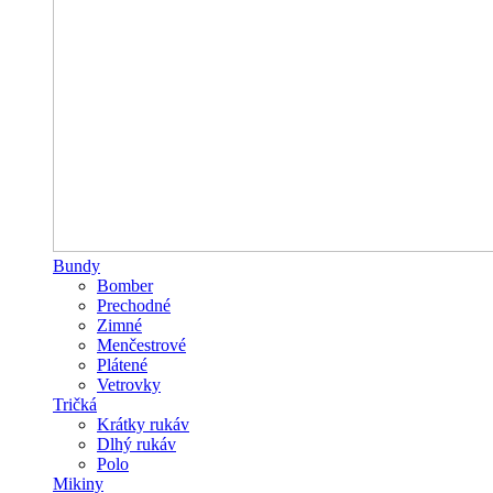
Bundy
Bomber
Prechodné
Zimné
Menčestrové
Plátené
Vetrovky
Tričká
Krátky rukáv
Dlhý rukáv
Polo
Mikiny