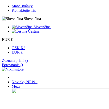
Mapa stránky
Kontaktujte nás
Slovenčina
Slovenčina
Čeština
EUR €
CZK Kč
EUR €
Zoznam priani (
)
Porovnanie (
)
Novinky
NEW !
Muži