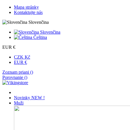
Mapa stránky
Kontaktujte nás
Slovenčina
Slovenčina
Čeština
EUR €
CZK Kč
EUR €
Zoznam priani (
)
Porovnanie (
)
Novinky
NEW !
Muži