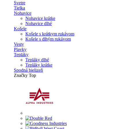
Svetre
Tielka
Nohavice
Nohavice krátke
Nohavice dlhé
Košele
Košele s krátkym rukávom
Košele s dlhým rukávom
Vesty
Plavky
Tepláky
Tepláky dlhé
Tepláky krátke
Spodná bielizeň
Značky
Top