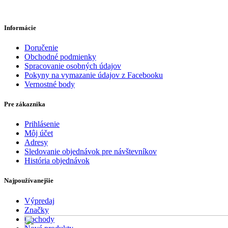
Informácie
Doručenie
Obchodné podmienky
Spracovanie osobných údajov
Pokyny na vymazanie údajov z Facebooku
Vernostné body
Pre zákaznika
Prihlásenie
Môj účet
Adresy
Sledovanie objednávok pre návštevníkov
História objednávok
Najpoužívanejšie
Výpredaj
Značky
Obchody