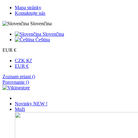
Mapa stránky
Kontaktujte nás
Slovenčina
Slovenčina
Čeština
EUR €
CZK Kč
EUR €
Zoznam priani (
)
Porovnanie (
)
Novinky
NEW !
Muži