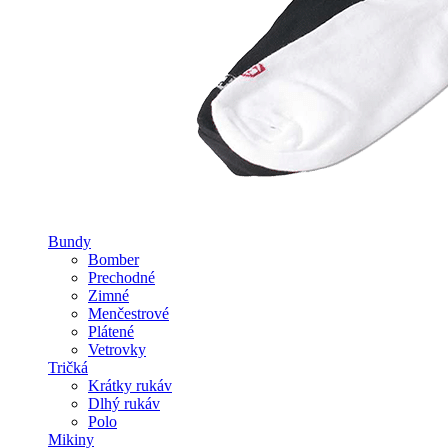
Bundy
Bomber
Prechodné
Zimné
Menčestrové
Plátené
Vetrovky
Tričká
Krátky rukáv
Dlhý rukáv
Polo
Mikiny