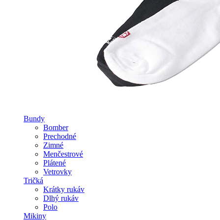
Bundy
Bomber
Prechodné
Zimné
Menčestrové
Plátené
Vetrovky
Tričká
Krátky rukáv
Dlhý rukáv
Polo
Mikiny