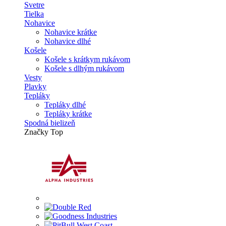
Svetre
Tielka
Nohavice
Nohavice krátke
Nohavice dlhé
Košele
Košele s krátkym rukávom
Košele s dlhým rukávom
Vesty
Plavky
Tepláky
Tepláky dlhé
Tepláky krátke
Spodná bielizeň
Značky
Top