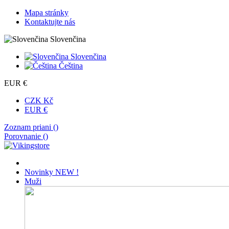
Mapa stránky
Kontaktujte nás
Slovenčina
Slovenčina
Čeština
EUR €
CZK Kč
EUR €
Zoznam priani (
)
Porovnanie (
)
Novinky
NEW !
Muži