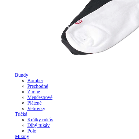
Bundy
Bomber
Prechodné
Zimné
Menčestrové
Plátené
Vetrovky
Tričká
Krátky rukáv
Dlhý rukáv
Polo
Mikiny