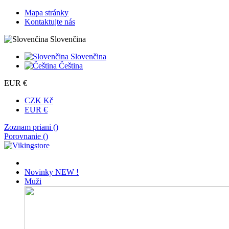
Mapa stránky
Kontaktujte nás
Slovenčina
Slovenčina
Čeština
EUR €
CZK Kč
EUR €
Zoznam priani (
)
Porovnanie (
)
Novinky
NEW !
Muži