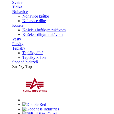
Svetre
Tielka
Nohavice
Nohavice krátke
Nohavice dlhé
Košele
Košele s krátkym rukávom
Košele s dlhým rukávom
Vesty
Plavky
Tepláky
Tepláky dlhé
Tepláky krátke
Spodná bielizeň
Značky
Top