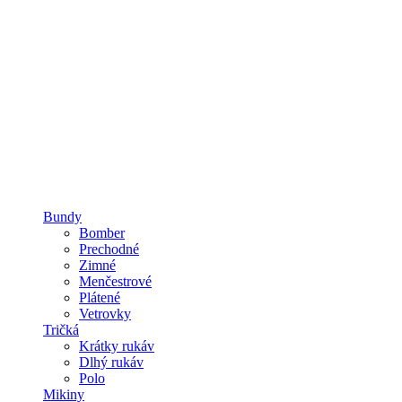
Bundy
Bomber
Prechodné
Zimné
Menčestrové
Plátené
Vetrovky
Tričká
Krátky rukáv
Dlhý rukáv
Polo
Mikiny