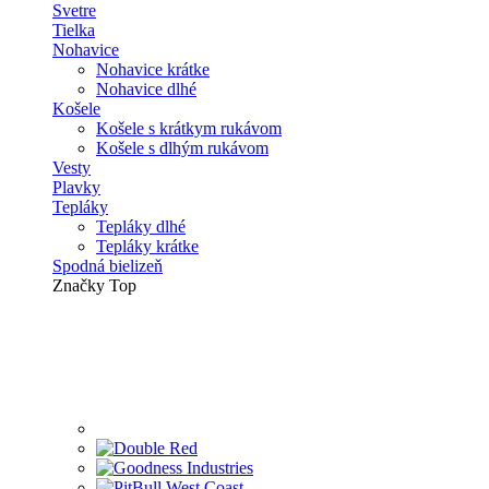
Svetre
Tielka
Nohavice
Nohavice krátke
Nohavice dlhé
Košele
Košele s krátkym rukávom
Košele s dlhým rukávom
Vesty
Plavky
Tepláky
Tepláky dlhé
Tepláky krátke
Spodná bielizeň
Značky
Top