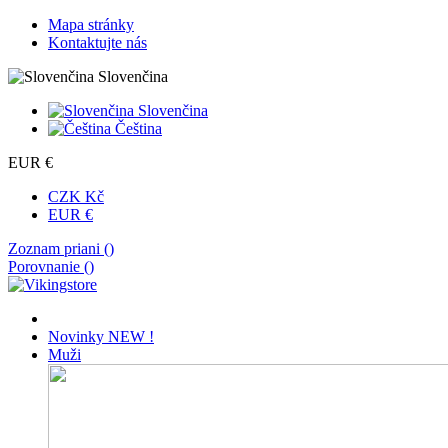
Mapa stránky
Kontaktujte nás
Slovenčina
Slovenčina
Čeština
EUR €
CZK Kč
EUR €
Zoznam priani (
)
Porovnanie (
)
Novinky
NEW !
Muži