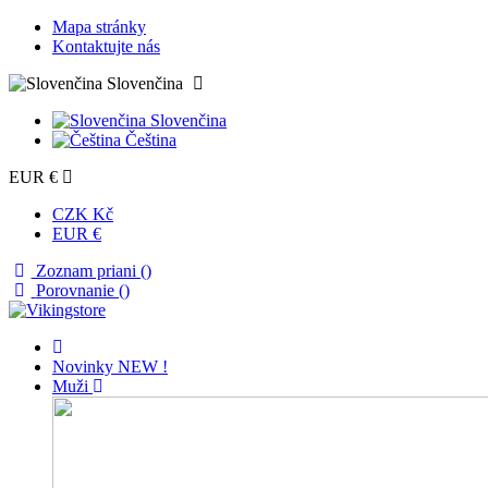
Mapa stránky
Kontaktujte nás
Slovenčina
Slovenčina
Čeština
EUR €
CZK Kč
EUR €
Zoznam priani (
)
Porovnanie (
)
Novinky
NEW !
Muži